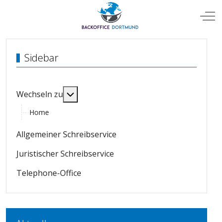
Mobile Menu Toggle
Off
Sidebar
MOD_MENU_TOGGLE_SUBMENU_LABE
Wechseln zu
Home
Allgemeiner Schreibservice
Juristischer Schreibservice
Telephone-Office